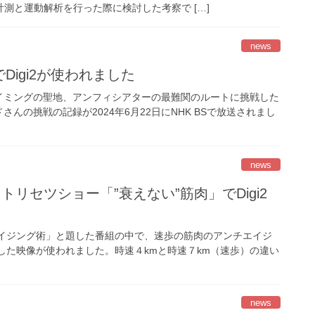
って計測と運動解析を行った際に検討した考察で […]
news
」でDigi2が使われました
イミングの聖地、アンフィシアターの最難関のルートに挑戦した
の挑戦の記録が2024年6月22日にNHK BSで放送されまし
news
変わるトリセツショー「”衰えない”筋肉」でDigi2
エイジング術」と題した番組の中で、速歩の筋肉のアンチエイジ
化した映像が使われました。時速４kmと時速７km（速歩）の違い
news