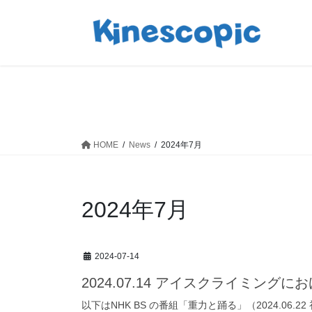
コ
ナ
ン
ビ
テ
ゲ
ン
ー
ツ
シ
へ
ョ
ス
ン
キ
に
ッ
移
HOME
News
2024年7月
プ
動
2024年7月
2024-07-14
2024.07.14 アイスクライミングにお
以下はNHK BS の番組「重力と踊る」（2024.0