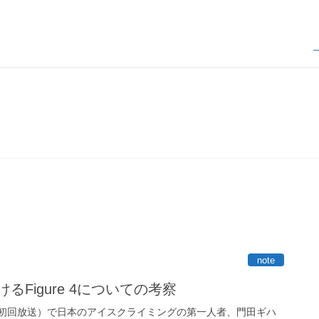
News
note
けるFigure 4についての考察
6.22 初回放送）で日本のアイスクライミングの第一人者、門田ギハ