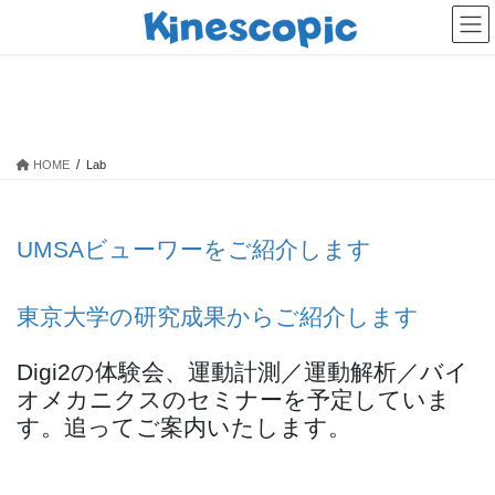
コ
ナ
ン
ビ
テ
ゲ
ン
ー
Lab
ツ
シ
へ
ョ
ス
ン
HOME
Lab
キ
に
ッ
移
プ
動
UMSAビューワーをご紹介します
東京大学の研究成果からご紹介します
Digi2の体験会、運動計測／運動解析／バイ
オメカニクスのセミナーを予定していま
す。追ってご案内いたします。