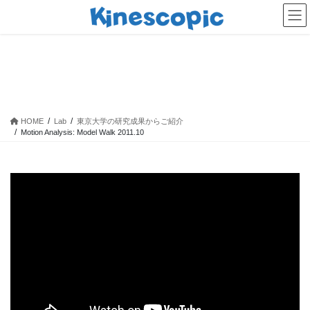
コ
ナ
ン
ビ
テ
ゲ
ン
ー
Motion Analysis: Model Walk
ツ
シ
2011.10
へ
ョ
ス
ン
キ
に
HOME
Lab
東京大学の研究成果からご紹介
ッ
移
Motion Analysis: Model Walk 2011.10
プ
動